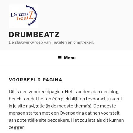
Naar
de
inhoud
springen
DRUMBEATZ
De slagwerkgroep van Tegelen en omstreken.
Menu
VOORBEELD PAGINA
Dit is een voorbeeldpagina. Het is anders dan een blog
bericht omdat het op één plek blijft en tevoorschijn komt
in je site navigatie (in de meeste thema’s). De meeste
mensen starten met een Over pagina dat hen voorstelt
aan potentiële site bezoekers. Het zou iets als dit kunnen
zeggen: